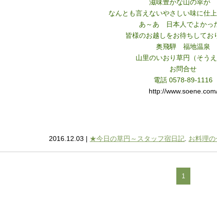
滋味豊かな山の幸が
なんとも言えないやさしい味に仕上
あ～あ 日本人でよかっ
皆様のお越しをお待ちしてお
奥飛騨 福地温泉
山里のいおり草円（そうえ
お問合せ
電話 0578-89-1116
http://www.soene.com
2016.12.03 |
★今日の草円～スタッフ宿日記
.
お料理の
1