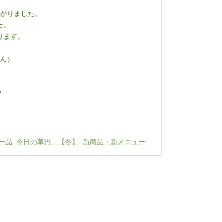
がりました。
た。
ります。
ん）
/
一品
.
今日の草円 【冬】
.
新商品・新メニュー