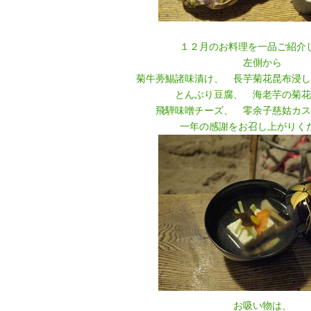
１２月のお料理を一品ご紹介
左側から
菊牛蒡鯣諸味漬け、 長芋菊花昆布浸し
とんぶり豆腐、 海老芋の菊
飛騨味噌チーズ、 零余子慈姑カス
一年の感謝をお召し上がりく
お吸い物は、