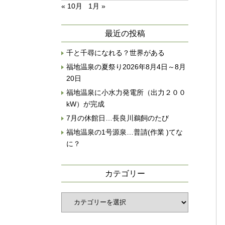
« 10月
1月 »
最近の投稿
千と千尋になれる？世界がある
福地温泉の夏祭り2026年8月4日～8月
20日
福地温泉に小水力発電所（出力２００
kW）が完成
7月の休館日…長良川鵜飼のたび
福地温泉の1号源泉…普請(作業 )てな
に？
カテゴリー
カ
テ
ゴ