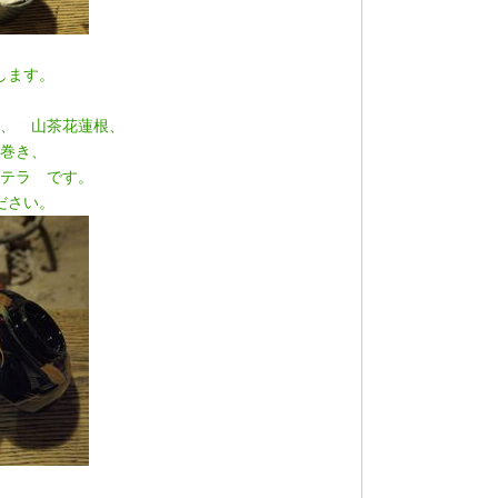
します。
、 山茶花蓮根、
花巻き、
テラ です。
ださい。