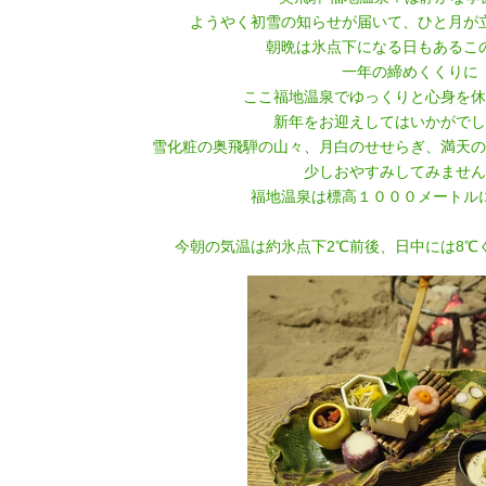
ようやく初雪の知らせが届いて、ひと月が
朝晩は氷点下になる日もあるこ
一年の締めくくりに
ここ福地温泉でゆっくりと心身を休
新年をお迎えしてはいかがでし
雪化粧の奥飛騨の山々、月白のせせらぎ、満天の
少しおやすみしてみません
福地温泉は標高１０００メートル
今朝の気温は約氷点下2℃前後、日中には8℃