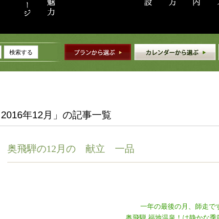
検索する
2016年12月」の記事一覧
奥飛騨の12月の 献立 一品
一年の最後の月、師走で
奥飛騨 福地温泉！は静かな季