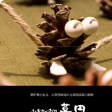
囲炉裏がある、山里情緒溢れる福地温泉の旅館