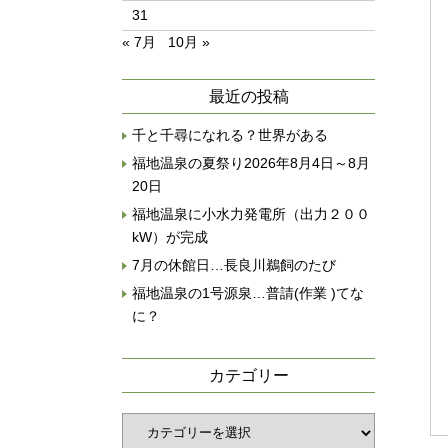
31
« 7月
10月 »
最近の投稿
千と千尋になれる？世界がある
福地温泉の夏祭り2026年8月4日～8月
20日
福地温泉に小水力発電所（出力２００
kW）が完成
7月の休館日…長良川鵜飼のたび
福地温泉の1号源泉…普請(作業 )てな
に？
カテゴリー
カ
テ