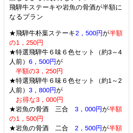
飛騨牛ステーキや岩魚の骨酒が半額に
なるプラン
★飛騨牛朴葉ステーキ
2，500円
が
半額
の1，250円
★特選飛騨牛６味６色セット（約3～4
人前）
6，500円
が
半額の3，250円
★特選飛騨牛６味６色セット（約1～2
人前）
3，800円
が
お得な3，000円
★岩魚の骨酒 三合
3，000円
が
半額
の1，500円
★岩魚の骨酒 二合
2，500円
が
半額