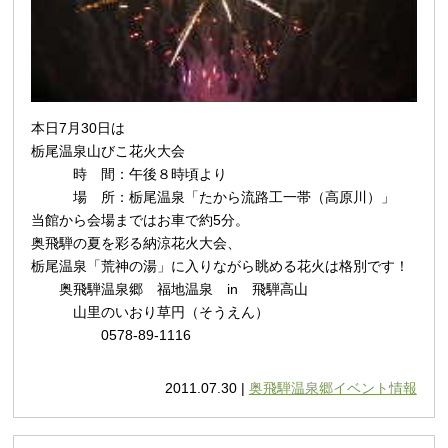
本日7月30日は
栃尾温泉山びこ花火大会
時 間：午後８時頃より
場 所：栃尾温泉「たから流路工一帯（高原川）」
当館から会場まではお車で約5分。
奥飛騨の夏を彩る納涼花火大会、
栃尾温泉「荒神の湯」に入りながら眺める花火は格別です！
奥飛騨温泉郷 福地温泉 in 飛騨高山
山里のいおり草円（そうえん）
0578-89-1116
2011.07.30 |
奥飛騨温泉郷イベント情報