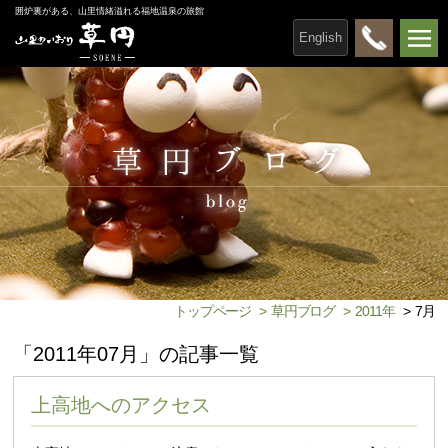
囲炉裏がある、山里情緒溢れる福地温泉の旅館
English
トップページ
>
草円ブログ
>
2011年
>
7月
「2011年07月」の記事一覧
上高地へのアクセス