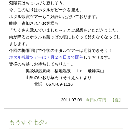
紫陽花はちょっぴり寂しそう。
今、この辺りはホタルがピークを迎え、
ホタル観賞ツアーもご好評いただいております。
昨晩、参加されたお客様も
「たくさん飛んでいました～」とご感想をいただきました。
雨が降るとホタルも葉っぱの裏にもぐって見えなくなってし
まします。
今回の梅雨明けで今後のホタルツアーは期待できそう！
ホタル観賞ツアーは７月２４日まで開催
しております。
皆様のお越しお待ちしております。
奥飛騨温泉郷 福地温泉 ｉｎ 飛騨高山
山里のいおり草円（そうえん）より
電話 0578-89-1116
2011.07.09 |
今日の草円 【夏】
もうすぐ七夕♪