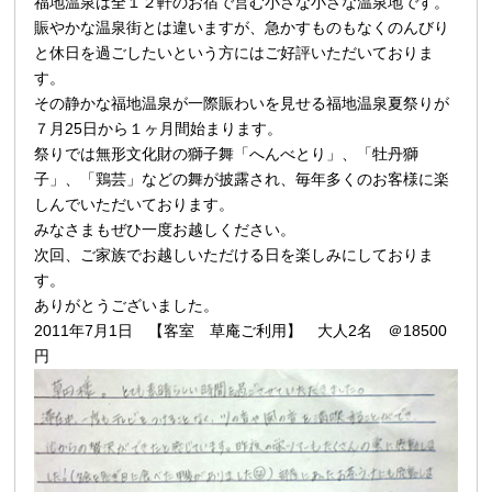
福地温泉は全１２軒のお宿で営む小さな小さな温泉地です。
賑やかな温泉街とは違いますが、急かすものもなくのんびり
と休日を過ごしたいという方にはご好評いただいておりま
す。
その静かな福地温泉が一際賑わいを見せる福地温泉夏祭りが
７月25日から１ヶ月間始まります。
祭りでは無形文化財の獅子舞「へんべとり」、「牡丹獅
子」、「鶏芸」などの舞が披露され、毎年多くのお客様に楽
しんでいただいております。
みなさまもぜひ一度お越しください。
次回、ご家族でお越しいただける日を楽しみにしておりま
す。
ありがとうございました。
2011年7月1日 【客室 草庵ご利用】 大人2名 ＠18500
円