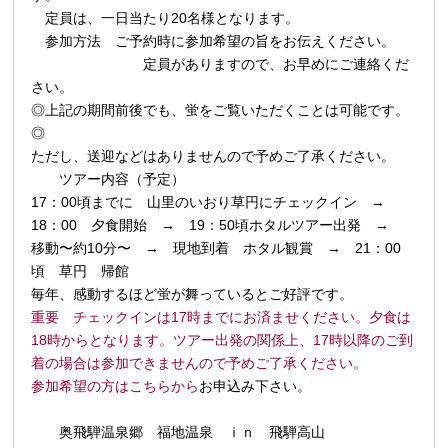
定員は、一日当たり20名様となります。
参加方法 ご予約時に参加希望の旨をお伝えください。
定員がありますので、お早めにご連絡くだ
さい。
◎上記の期間前後でも、蛍をご覧いただくことは可能です。
◎
ただし、送迎などはありませんので予めご了承ください。
ツアー内容（予定）
17：00頃までに 山里のいおり草円にチェックイン →
18：00 夕食開始 → 19：50頃ホタルツアー出発 →
移動〜約10分〜 → 現地到着 ホタル観賞 → 21：00
頃 草円 帰館
毎年、感動するほど蛍が舞っているとご好評です。
重要 チェックインは17時までにお済ませください。夕食は
18時からとなります。ツアー出発の関係上、17時以降のご到
着の場合は参加できませんので予めご了承ください。
参加希望の方はこちらから
お申込み下さい。
奥飛騨温泉郷 福地温泉 ｉｎ 飛騨高山