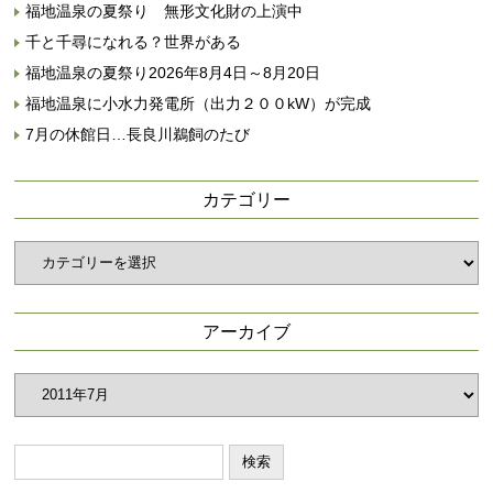
福地温泉の夏祭り 無形文化財の上演中
千と千尋になれる？世界がある
福地温泉の夏祭り2026年8月4日～8月20日
福地温泉に小水力発電所（出力２００kW）が完成
7月の休館日…長良川鵜飼のたび
カテゴリー
カ
テ
ゴ
リ
アーカイブ
ー
ア
ー
カ
イ
ブ