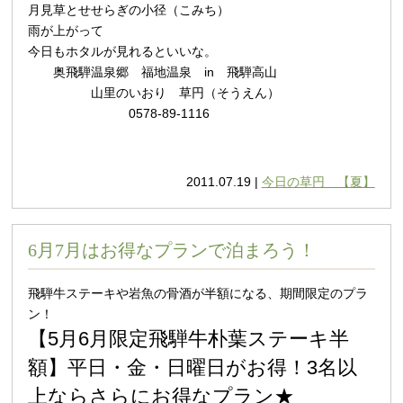
月見草とせせらぎの小径（こみち）
雨が上がって
今日もホタルが見れるといいな。
奥飛騨温泉郷 福地温泉 in 飛騨高山
山里のいおり 草円（そうえん）
0578-89-1116
2011.07.19 |
今日の草円 【夏】
6月7月はお得なプランで泊まろう！
飛騨牛ステーキや岩魚の骨酒が半額になる、期間限定のプラ
ン！
【5月6月限定飛騨牛朴葉ステーキ半
額】平日・金・日曜日がお得！3名以
上ならさらにお得なプラン★