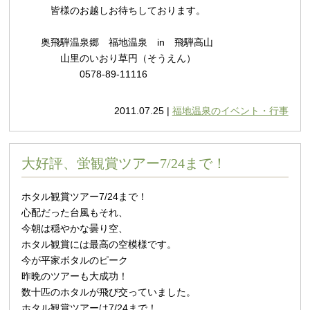
皆様のお越しお待ちしております。
奥飛騨温泉郷 福地温泉 in 飛騨高山
山里のいおり草円（そうえん）
0578-89-11116
2011.07.25 |
福地温泉のイベント・行事
大好評、蛍観賞ツアー7/24まで！
ホタル観賞ツアー7/24まで！
心配だった台風もそれ、
今朝は穏やかな曇り空、
ホタル観賞には最高の空模様です。
今が平家ボタルのピーク
昨晩のツアーも大成功！
数十匹のホタルが飛び交っていました。
ホタル観賞ツアーは7/24まで！