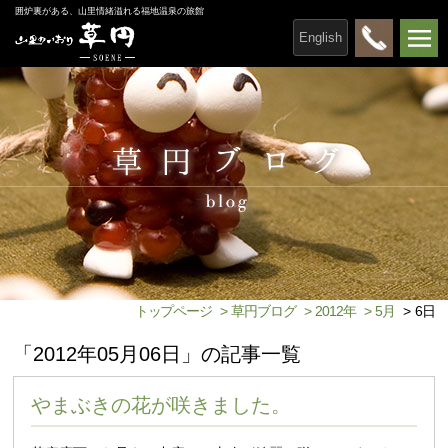
囲炉裏がある、山里情緒溢れる福地温泉の旅館
English
トップページ
>
草円ブログ
>
2012年
>
5月
>
6日
「2012年05月06日」の記事一覧
やまぶきの花が咲きました。