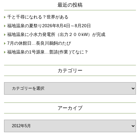
最近の投稿
千と千尋になれる？世界がある
福地温泉の夏祭り2026年8月4日～8月20日
福地温泉に小水力発電所（出力２００kW）が完成
7月の休館日…長良川鵜飼のたび
福地温泉の1号源泉…普請(作業 )てなに？
カテゴリー
カ
テ
ゴ
リ
アーカイブ
ー
ア
ー
カ