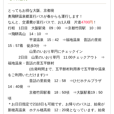
とってもお得な大阪、京都発
奥飛騨温泉郷
直行バスが春からも運行します！
なんと、交通費が直行バスで、お1人様 片道
4700
円
！
行程 1日目 大阪駅発 09：00 ⇒京都竹田駅 10：00
⇒飛騨高山 14：10 ⇒
平湯温泉 15：42 ⇒福地温泉 昔話の里前
15：57着 徒歩3分 ⇒
山里のいおり草円にチェックイン
2日目 山里のいおり草円 11:00チェックアウト ⇒
福地温泉・昔話の里五平餅村
(出発時間まで、五平餅村利用券で五平餅や温泉
をご利用いただけます)⇒
昔話の里前発 12：58 ⇒ひだホテルプラザ
14：40発 ⇒
京都竹田駅着 18：50頃 ⇒大阪駅着19：50
頃
＊お日日指定で2泊3日も可能です。お帰りのバスは、始発が
新穂高温泉 ホテル穂高前 12：20発となっています。始発