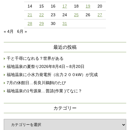
14
15
16
17
18
19
20
21
22
23
24
25
26
27
28
29
30
31
« 4月
6月 »
最近の投稿
千と千尋になれる？世界がある
福地温泉の夏祭り2026年8月4日～8月20日
福地温泉に小水力発電所（出力２００kW）が完成
7月の休館日…長良川鵜飼のたび
福地温泉の1号源泉…普請(作業 )てなに？
カテゴリー
カ
テ