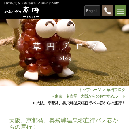
囲炉裏がある、山里情緒溢れる福地温泉の旅館
English
トップページ
>
草円ブログ
>
東京・名古屋・大阪からのおすすめルート
>
大阪、京都発、奥飛騨温泉郷直行バス春からの運行！
大阪、京都発、奥飛騨温泉郷直行バス春か
らの運行！