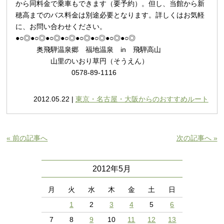
から同料金で乗車もできます（要予約）。但し、当館から新
穂高までのバス料金は別途必要となります。詳しくはお気軽
に、お問い合わせください。
●○◎●○◎●○◎●○◎●○◎●○◎●○◎●○◎
奥飛騨温泉郷 福地温泉 in 飛騨高山
山里のいおり草円（そうえん）
0578-89-1116
2012.05.22 |
東京・名古屋・大阪からのおすすめルート
« 前の記事へ
次の記事へ »
2012年5月
月
火
水
木
金
土
日
1
2
3
4
5
6
7
8
9
10
11
12
13