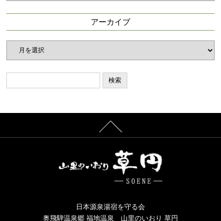
ゴ
リ
アーカイブ
ー
ア
ー
カ
イ
ブ
日本源泉湯宿を守る会
奥飛騨温泉郷 福地温泉 山里のいおり 草円