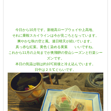
今日から10月です。新穂高ロープウェイや上高地、
それに乗鞍スカイラインは今が見ごろとなっています。
爽やかな秋の空と風。連日晴天が続いています。
真っ赤な紅葉。黄色く染める黄葉 いいですね。
これから11月の上旬までが奥飛騨の登山シーズンと行楽シー
ズンです。
本日の気温は朝は約10℃前後と冷え込んでいます。
日中は２５℃ぐらいです。