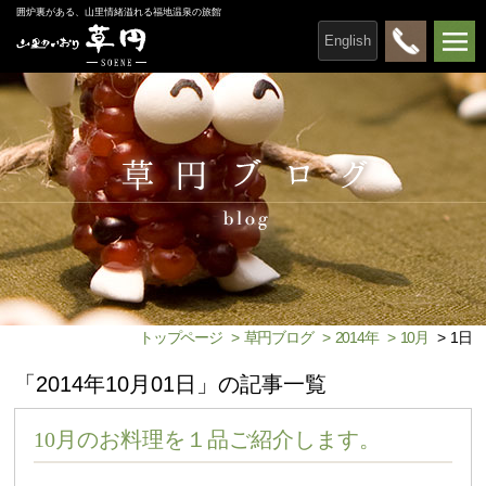
囲炉裏がある、山里情緒溢れる福地温泉の旅館
English
トップページ
>
草円ブログ
>
2014年
>
10月
>
1日
「2014年10月01日」の記事一覧
10月のお料理を１品ご紹介します。