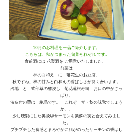
10月のお料理を一品ご紹介します。
こちらは、秋がつまった旬菜それぞれ です｡
食前酒には 花梨酒を ご用意いたしました｡
前菜は
柿の白和え に 落花生のお豆腐。
秋ですね。柿の甘みと白和えの香ばしさが良く合います。
占地 と 式部草の酢浸し 菊花蓮根寿司 お口の中がさっ
ぱり。
渋皮付の栗は 絶品です。 これぞ ザ・秋の味覚でしょう
か。。
少し燻製にした奥飛騨サーモンを紫蘇の実と合えてみまし
た。
プチプチした食感とまろやかに脂がのったサーモンの香ばし