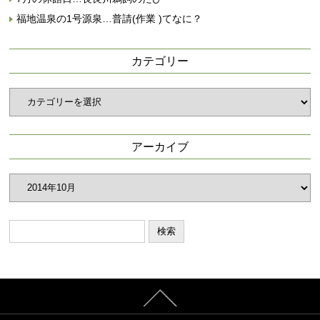
福地温泉の1号源泉…普請(作業 )てなに？
カテゴリー
カ
テ
ゴ
リ
アーカイブ
ー
ア
ー
カ
イ
ブ