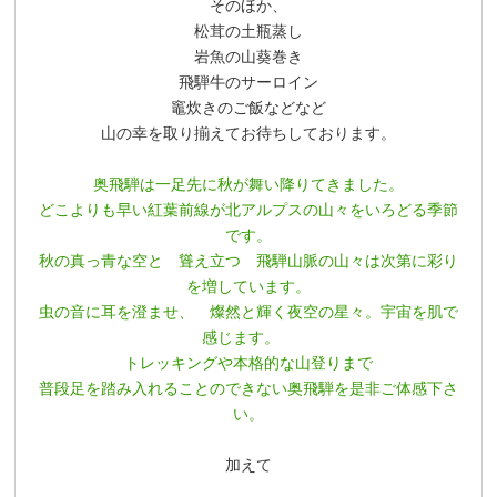
そのほか、
松茸の土瓶蒸し
岩魚の山葵巻き
飛騨牛のサーロイン
竈炊きのご飯などなど
山の幸を取り揃えてお待ちしております。
奥飛騨は一足先に秋が舞い降りてきました。
どこよりも早い紅葉前線が北アルプスの山々をいろどる季節
です。
秋の真っ青な空と 聳え立つ 飛騨山脈の山々は次第に彩り
を増しています。
虫の音に耳を澄ませ、 燦然と輝く夜空の星々。宇宙を肌で
感じます。
トレッキングや本格的な山登りまで
普段足を踏み入れることのできない奥飛騨を是非ご体感下さ
い。
加えて