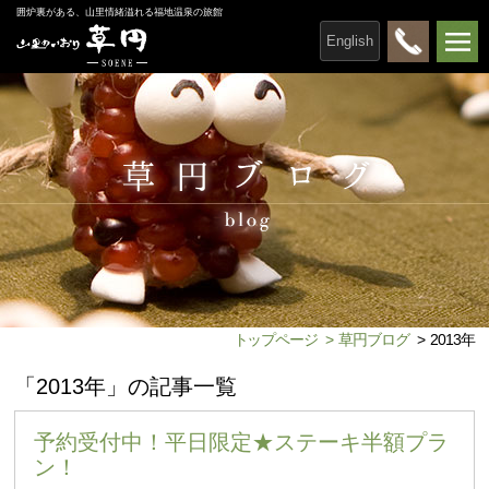
囲炉裏がある、山里情緒溢れる福地温泉の旅館
English
トップページ
>
草円ブログ
>
2013年
「2013年」の記事一覧
予約受付中！平日限定★ステーキ半額プラ
ン！