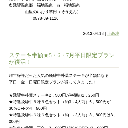
奥飛騨温泉郷 福地温泉 in 福地温泉
山里のいおり草円（そうえん）
0578-89-1116
2013.04.18 |
上高地
ステーキ半額★5・6・7月平日限定プラン
が復活！
昨年好評
だった人気の飛騨牛朴葉ステーキが半額になる
平日・金・日曜日限定プランが帰ってきました！
★飛騨牛朴葉ステーキ2，500円が半額の1，250円
★特選飛騨牛６味６色セット（約3～4人前）6，500円が
30％OFFの4，500円
★特選飛騨牛６味６色セット（約1～2人前）3，800円は3，
000円
★岩魚の骨酒 三合 3，000円が30％OFFの2，000円