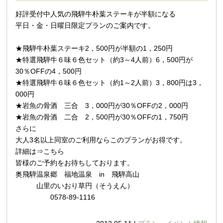
好評受付中
人気の飛騨牛朴葉ステーキが半額になる
平日・金・日曜日限定プランのご案内です。
★飛騨牛朴葉ステーキ2，500円が半額の1，250円
★特選飛騨牛６味６色セット（約3～4人前）6，500円が
30％OFFの4，500円
★特選飛騨牛６味６色セット（約1～2人前）3，800円は3，
000円
★岩魚の骨酒 三合 3，000円が30％OFFの2，000円
★岩魚の骨酒 二合 2，500円が30％OFFの1，750円
さらに
大人3名以上同室のご利用ならこのプランがお得です。
詳細は⇒
こちら
皆様のご予約をお待ちしております。
奥飛騨温泉郷 福地温泉 in 飛騨高山
山里のいおり草円（そうえん）
0578-89-1116