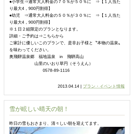
●小学生⇒通常大人料金の７０％が５０％に ⇒【１人当た
り最大4，900円割得】
●幼児 ⇒通常大人料金の５０％が３０％に ⇒【１人当た
り最大4，900円割得】
※１日２組限定のプランとなります。
詳細・ご予約は⇒
こちらから
ご家計に優しいこのプランで、是非お子様と〝本物の温泉〟
を味わってください。
奥飛騨温泉郷 福地温泉 in 飛騨高山
山里のいおり草円（そうえん）
0578-89-1116
2013.04.14 |
プラン・イベント情報
雪が眩しい晴天の朝！
昨日の雪もおさまり、清々しい朝を迎えてます。