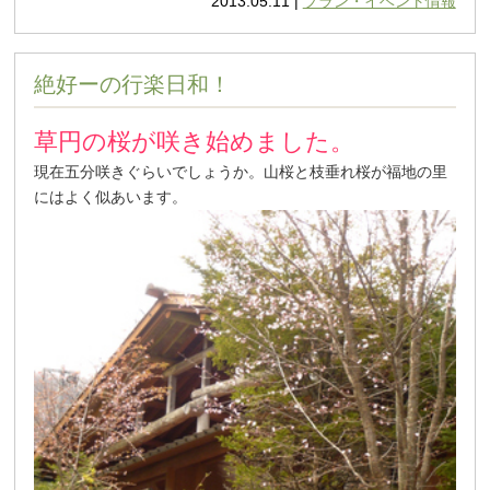
2013.05.11 |
プラン・イベント情報
絶好ーの行楽日和！
草円の桜が咲き始めました。
現在五分咲きぐらいでしょうか。山桜と枝垂れ桜が福地の里
にはよく似あいます。