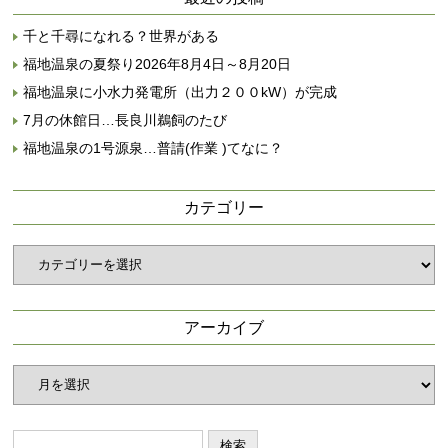
千と千尋になれる？世界がある
福地温泉の夏祭り2026年8月4日～8月20日
福地温泉に小水力発電所（出力２００kW）が完成
7月の休館日…長良川鵜飼のたび
福地温泉の1号源泉…普請(作業 )てなに？
カテゴリー
カ
テ
ゴ
リ
アーカイブ
ー
ア
ー
カ
イ