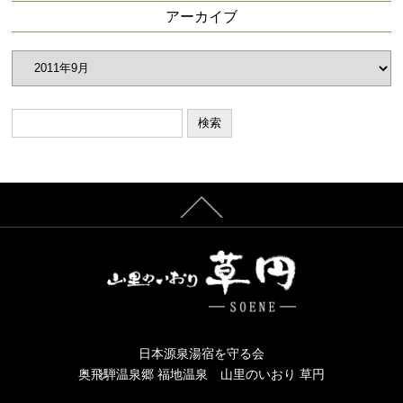
リ
アーカイブ
ー
ア
ー
カ
イ
ブ
日本源泉湯宿を守る会
奥飛騨温泉郷 福地温泉 山里のいおり 草円