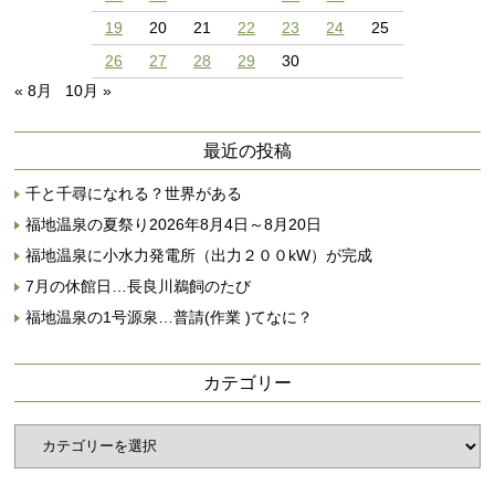
19
20
21
22
23
24
25
26
27
28
29
30
« 8月
10月 »
最近の投稿
千と千尋になれる？世界がある
福地温泉の夏祭り2026年8月4日～8月20日
福地温泉に小水力発電所（出力２００kW）が完成
7月の休館日…長良川鵜飼のたび
福地温泉の1号源泉…普請(作業 )てなに？
カテゴリー
カ
テ
ゴ