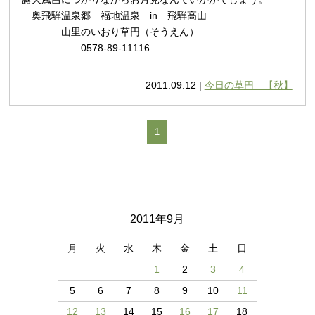
奥飛騨温泉郷 福地温泉 in 飛騨高山
山里のいおり草円（そうえん）
0578-89-11116
2011.09.12 |
今日の草円 【秋】
1
2011年9月
月
火
水
木
金
土
日
1
2
3
4
5
6
7
8
9
10
11
12
13
14
15
16
17
18