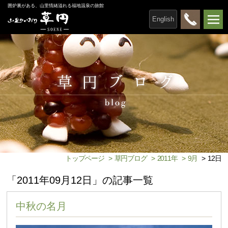
囲炉裏がある、山里情緒溢れる福地温泉の旅館
English
トップページ
>
草円ブログ
>
2011年
>
9月
>
12日
「2011年09月12日」の記事一覧
中秋の名月