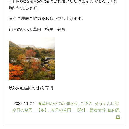
草円の大浴場や森の湯はご利用いただけますのでよろしくお
願いいたします。
何卒ご理解ご協力をお願い申し上げます。
山里のいおり草円 宿主 敬白
晩秋の山里のいおり草円
2022.11.27 |
★草円からのお知らせ
.
ご予約
.
そうえん日記
.
今日の草円 【冬】
.
今日の草円 【秋】
.
新着情報
.
館内案
内