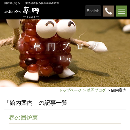
囲炉裏がある、山里情緒溢れる福地温泉の旅館
English
トップページ
>
草円ブログ
>
館内案内
「館内案内」の記事一覧
春の囲炉裏