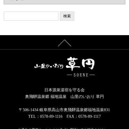
カ
イ
ブ
日本源泉湯宿を守る会
奥飛騨温泉郷 福地温泉 山里のいおり 草円
〒506-1434 岐阜県高山市奥飛騨温泉郷福地温泉831
TEL：0578-89-1116 FAX：0578-89-1117