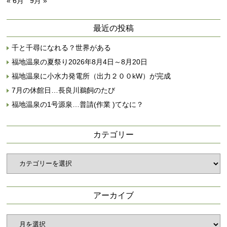
« 6月
9月 »
最近の投稿
千と千尋になれる？世界がある
福地温泉の夏祭り2026年8月4日～8月20日
福地温泉に小水力発電所（出力２００kW）が完成
7月の休館日…長良川鵜飼のたび
福地温泉の1号源泉…普請(作業 )てなに？
カテゴリー
カ
テ
ゴ
リ
アーカイブ
ー
ア
ー