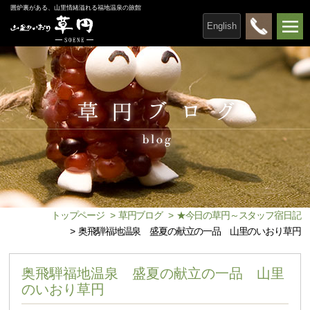
囲炉裏がある、山里情緒溢れる福地温泉の旅館
English
トップページ
>
草円ブログ
>
★今日の草円～スタッフ宿日記
>
奥飛騨福地温泉 盛夏の献立の一品 山里のいおり草円
奥飛騨福地温泉 盛夏の献立の一品 山里
のいおり草円