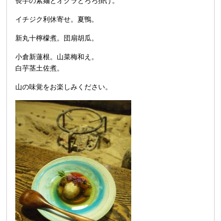
長芋の素麺とオクラとろろ掛け。
イチジク利休寄せ。夏鴨。
新丸十檸檬煮。団扇胡瓜。
小倉新蓮根。山菜梅和え。
白芋茎土佐煮。
山の味覚をお楽しみください。