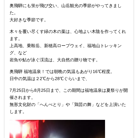
奥飛騨にも蛍が飛び交い、山岳観光の季節がやってきまし
た。
大好きな季節です。
木々を覆い尽くす緑の木の葉は、心地よい木陰を作ってくれ
ます。
上高地、乗鞍岳、新穂高ロープウェイ、福地山トレッキン
グ、など
岩魚や鮎が泳ぐ渓流は、大自然の贈り物です。
奥飛騨 福地温泉！では朝晩の気温もあがり16℃程度。
日中の気温は２2℃から28℃ぐらいまで、
7月25日から8月25日まで、この期間は福地温泉は夏祭りが開
催されます。
無形文化財の「へんべとり」や「鶏芸の舞」などを上演いた
します。