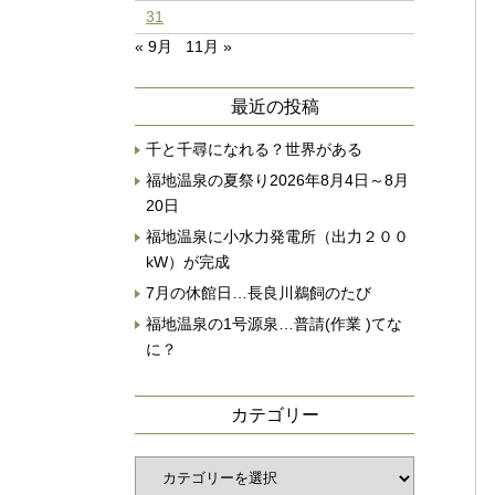
31
« 9月
11月 »
最近の投稿
千と千尋になれる？世界がある
福地温泉の夏祭り2026年8月4日～8月
20日
福地温泉に小水力発電所（出力２００
kW）が完成
7月の休館日…長良川鵜飼のたび
福地温泉の1号源泉…普請(作業 )てな
に？
カテゴリー
カ
テ