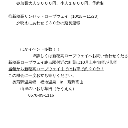
参加費大人３０００円、小人１８００円、予約制
◎新穂高サンセットロープウェイ（10/15～11/23）
夕映えにあわせて３０分の延長運転
ほかイベント多数！！
※詳しくは新穂高ロープウェイへお問い合わせくださ
新穂高ロープウェイ終点駅付近の紅葉は10月上中旬頃が見頃
当館から新穂高ロープウェイまではお車で約２０分！
この機会に一度お立ち寄りください。
奥飛騨温泉郷 福地温泉 in 飛騨高山
山里のいおり草円（そうえん）
0578-89-1116