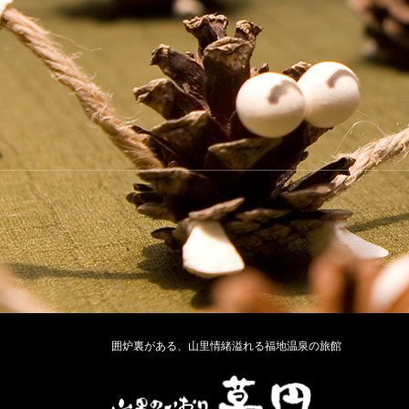
囲炉裏がある、山里情緒溢れる福地温泉の旅館