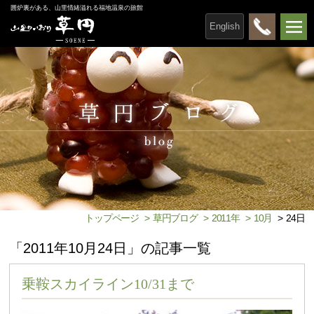
囲炉裏がある、山里情緒溢れる福地温泉の旅館
English
トップページ
>
草円ブログ
>
2011年
>
10月
>
24日
「2011年10月24日」の記事一覧
乗鞍スカイライン10/31まで