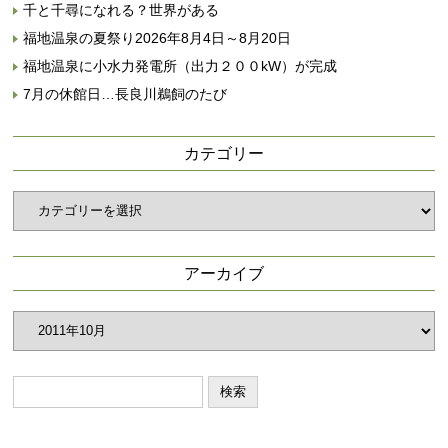
千と千尋になれる？世界がある
福地温泉の夏祭り2026年8月4日～8月20日
福地温泉に小水力発電所（出力２００kW）が完成
7月の休館日…長良川鵜飼のたび
カテゴリー
カ
テ
ゴ
リ
アーカイブ
ー
ア
ー
カ
イ
ブ