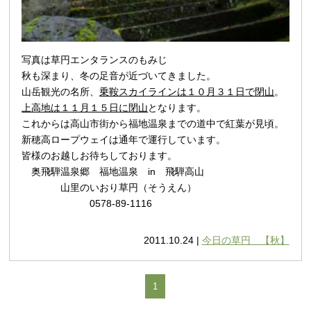
写真は草円エンタランスのもみじ
秋も深まり、冬の足音
が近づいてきました。
山岳観光の名所、
乗鞍スカイラインは１０月３１日で閉山
。
上高地は１１月１５日に閉山
となります。
これからは高山市街から福地温泉までの道中で紅葉が見頃。
新穂高ロープウェイは通年で運行しています。
皆様のお越しお待ちしております。
奥飛騨温泉郷 福地温泉 in 飛騨高山
山里のいおり草円（そうえん）
0578-89-1116
2011.10.24 |
今日の草円 【秋】
1