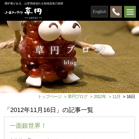
囲炉裏がある、山里情緒溢れる福地温泉の旅館
English
トップページ
>
草円ブログ
>
2012年
>
11月
>
16日
「2012年11月16日」の記事一覧
一面銀世界！