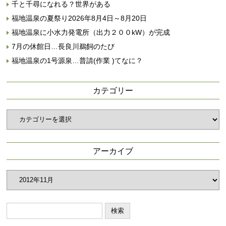
千と千尋になれる？世界がある
福地温泉の夏祭り2026年8月4日～8月20日
福地温泉に小水力発電所（出力２００kW）が完成
7月の休館日…長良川鵜飼のたび
福地温泉の1号源泉…普請(作業 )てなに？
カテゴリー
カ
テ
ゴ
リ
アーカイブ
ー
ア
ー
カ
イ
ブ