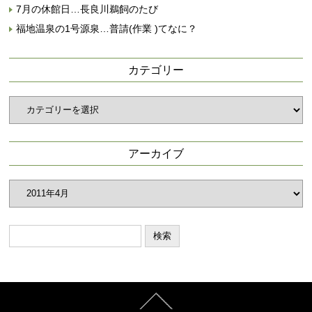
7月の休館日…長良川鵜飼のたび
福地温泉の1号源泉…普請(作業 )てなに？
カテゴリー
カ
テ
ゴ
リ
アーカイブ
ー
ア
ー
カ
イ
ブ