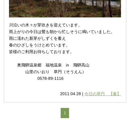
川沿いの木々が
芽吹きを迎えています。
雨上がりの今日は鶯も朝から忙しそうに鳴いていました。
雨に濡れた新芽がしずくを蓄え
春のひざしをうけとめています。
皆様のご利用お待ちしております。
奥飛騨温泉郷 福地温泉 in 飛騨高山
山里のいおり 草円（そうえん）
0578-89-1116
2011.04.28 |
今日の草円 【春】
1