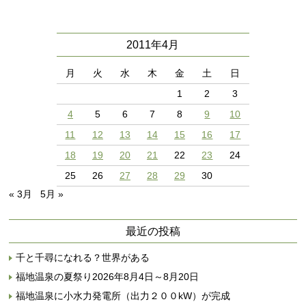
2011年4月
月
火
水
木
金
土
日
1
2
3
4
5
6
7
8
9
10
11
12
13
14
15
16
17
18
19
20
21
22
23
24
25
26
27
28
29
30
« 3月
5月 »
最近の投稿
千と千尋になれる？世界がある
福地温泉の夏祭り2026年8月4日～8月20日
福地温泉に小水力発電所（出力２００kW）が完成