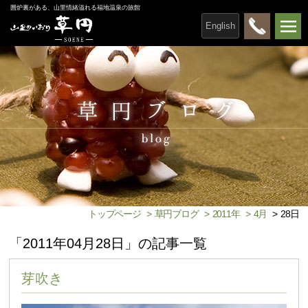
囲炉裏がある、山里情緒溢れる福地温泉の旅館
English
トップページ
>
草円ブログ
>
2011年
>
4月
>
28日
「2011年04月28日」の記事一覧
芽吹き