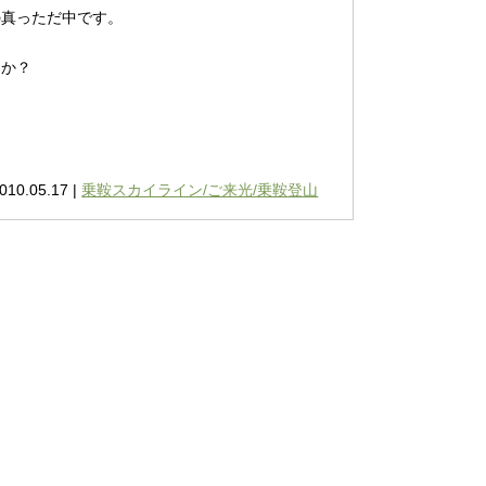
の真っただ中です。
うか？
010.05.17 |
乗鞍スカイライン/ご来光/乗鞍登山