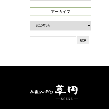
ゴ
リ
アーカイブ
ー
ア
ー
カ
イ
ブ