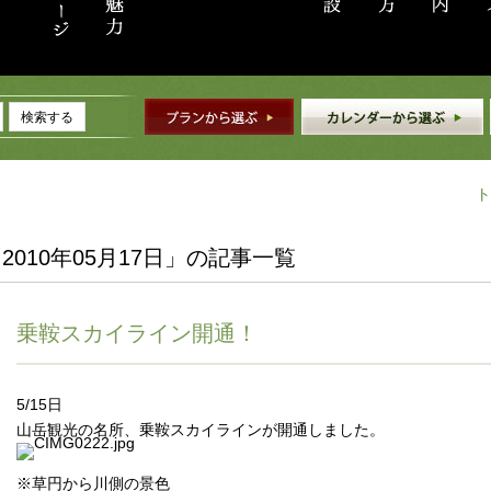
検索する
ト
2010年05月17日」の記事一覧
乗鞍スカイライン開通！
5/15日
山岳観光の名所、乗鞍スカイラインが開通しました。
※草円から川側の景色