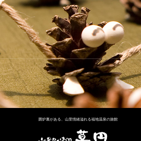
囲炉裏がある、山里情緒溢れる福地温泉の旅館