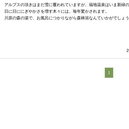
アルプスの頂きはまだ雪に覆われていますが、福地温泉はいま新緑
日に日ににぎやかさを増す木々には、毎年驚かされます。
川原の森の湯で、お風呂につかりながら森林浴なんていかがでしょ
2
1