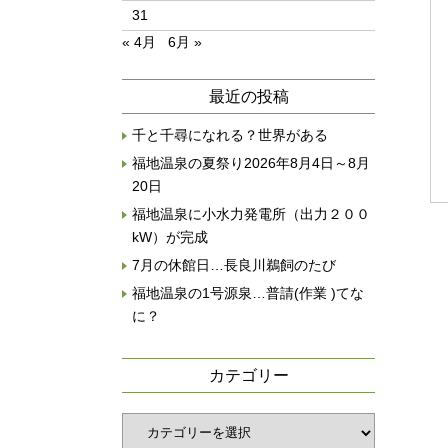
31
« 4月
6月 »
最近の投稿
千と千尋になれる？世界がある
福地温泉の夏祭り2026年8月4日～8月
20日
福地温泉に小水力発電所（出力２００
kW）が完成
7月の休館日…長良川鵜飼のたび
福地温泉の1号源泉…普請(作業 )てな
に？
カテゴリー
カ
テ