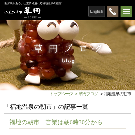
囲炉裏がある、山里情緒溢れる福地温泉の旅館
English
トップページ
>
草円ブログ
>
福地温泉の朝市
「福地温泉の朝市」の記事一覧
福地の朝市 営業は朝6時30分から