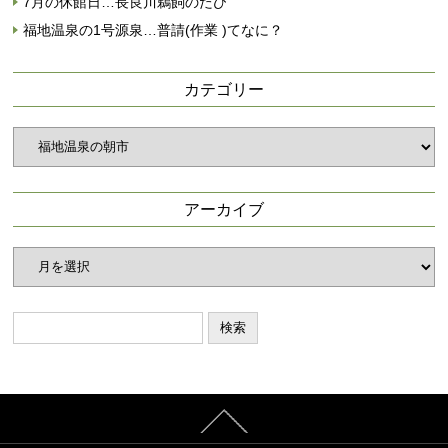
7月の休館日…長良川鵜飼のたび
福地温泉の1号源泉…普請(作業 )てなに？
カテゴリー
カ
テ
ゴ
リ
アーカイブ
ー
ア
ー
カ
イ
ブ