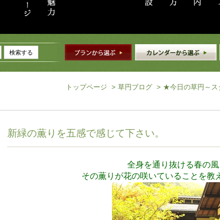
検索する
トップページ
>
草円ブログ
>
★今日の草円～ス
新緑の薫りを五感で感じて下さい。
全身を通り抜ける春の風
その薫りが花の咲いていることを教