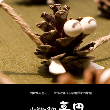
囲炉裏がある、山里情緒溢れる福地温泉の旅館