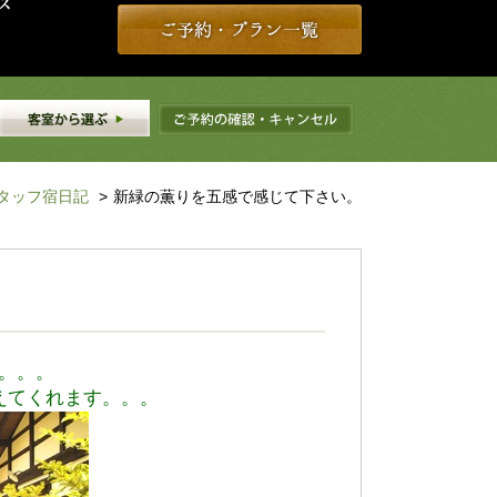
タッフ宿日記
>
新緑の薫りを五感で感じて下さい。
。。。
えてくれます。。。