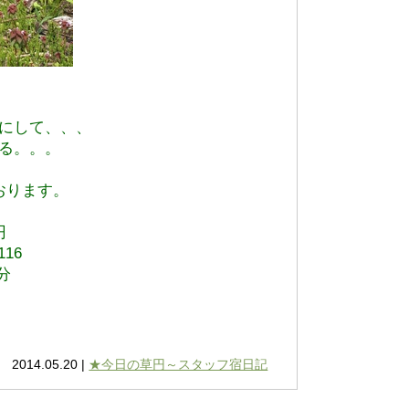
にして、、、
る。。。
おります。
円
116
分
2014.05.20 |
★今日の草円～スタッフ宿日記