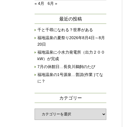
« 4月
6月 »
最近の投稿
千と千尋になれる？世界がある
福地温泉の夏祭り2026年8月4日～8月
20日
福地温泉に小水力発電所（出力２００
kW）が完成
7月の休館日…長良川鵜飼のたび
福地温泉の1号源泉…普請(作業 )てな
に？
カテゴリー
カ
テ
ゴ