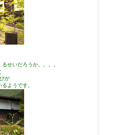
くるせいだろうか。。。。
と
びが
いるようです。