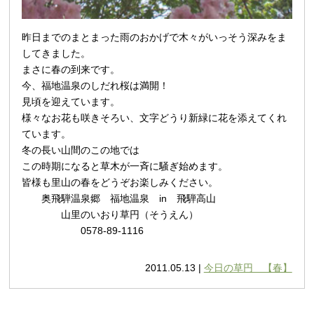
昨日までのまとまった雨のおかげで木々がいっそう深みをま
してきました。
まさに春の到来です。
今、福地温泉のしだれ
桜は満開！
見頃を迎えています。
様々なお花も咲きそろい、文字どうり新緑に花を添えてくれ
ています。
冬の長い山間のこの地では
この時期になると
草木が一斉に騒ぎ始めます。
皆様も里山の春をどうぞお楽しみください。
奥飛騨温泉郷 福地温泉 in 飛騨高山
山里のいおり草円（そうえん）
0578-89-1116
2011.05.13 |
今日の草円 【春】