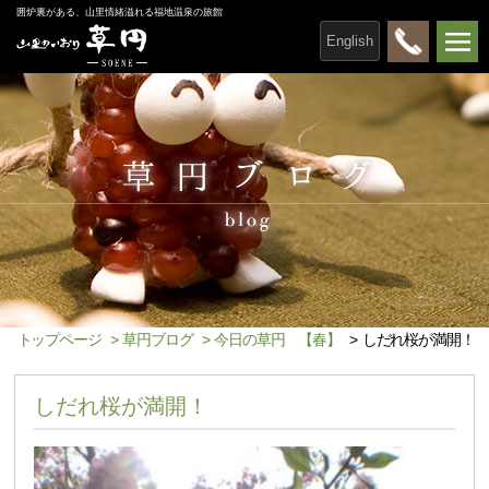
囲炉裏がある、山里情緒溢れる福地温泉の旅館
English
トップページ
>
草円ブログ
>
今日の草円 【春】
>
しだれ桜が満開！
しだれ桜が満開！