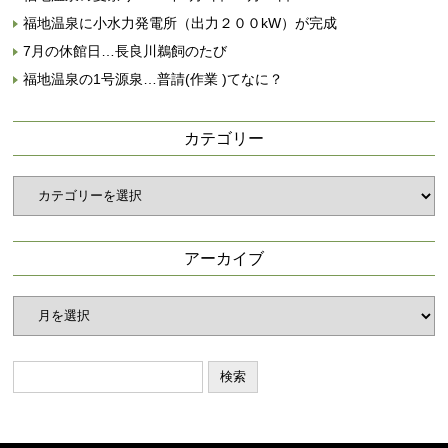
福地温泉に小水力発電所（出力２００kW）が完成
7月の休館日…長良川鵜飼のたび
福地温泉の1号源泉…普請(作業 )てなに？
カテゴリー
カ
テ
ゴ
リ
アーカイブ
ー
ア
ー
カ
イ
ブ