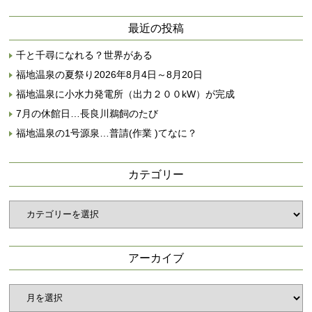
最近の投稿
千と千尋になれる？世界がある
福地温泉の夏祭り2026年8月4日～8月20日
福地温泉に小水力発電所（出力２００kW）が完成
7月の休館日…長良川鵜飼のたび
福地温泉の1号源泉…普請(作業 )てなに？
カテゴリー
カ
テ
ゴ
リ
アーカイブ
ー
ア
ー