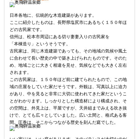
日本各地に、伝統的な木造建築があります。
ここに紹介したものは、長野県塩尻市にあるちく１５０年ほ
どの古民家です。
信州は、松本市周辺にある切り妻妻入りの古民家を
「本棟造り」というそうです。
古民家は、同じ木造建築であっても、その地域の気候や風土
に合わせて長い歴史の中で築き上げられたものです。そのた
め、地域ごとに大きく相違を見せ、気候などでも大きく左右
されます。
この古民家は、１５０年ほど前に建てられたもので、この地
域の庄屋をしていた家だそうです。外観は、写真以上に迫力
があり、中を見ると非常に大切に使われてきた家だというこ
とがわかります。しっかりとした構造材により構成され、そ
の空間は、外見上は、平屋ですが、天井組までみえる吹き抜
けで、とても広々としていました。広い土間と、格式ある客
間。圧巻は、そこからつながる歴史を刻んだ庭でした。
いい家には、いい庭があります。そのバランスが大切なのだ