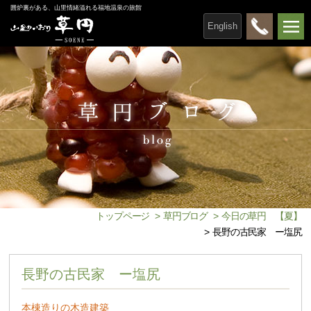
囲炉裏がある、山里情緒溢れる福地温泉の旅館
English
トップページ
>
草円ブログ
>
今日の草円 【夏】
>
長野の古民家 ー塩尻
長野の古民家 ー塩尻
本棟造りの木造建築